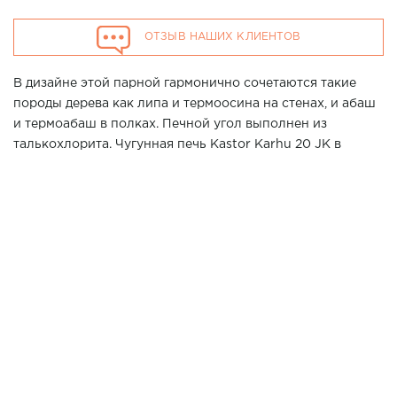
ОТЗЫВ НАШИХ КЛИЕНТОВ
В дизайне этой парной гармонично сочетаются такие
породы дерева как липа и термоосина на стенах, и абаш
и термоабаш в полках. Печной угол выполнен из
талькохлорита. Чугунная печь Kastor Karhu 20 JK в
обкладке из талькохлорита придает бане особый
колорит. Необычной делают эту парную вертикальное
панно из гималайской соли и панели из термоосины
"волна". Завершают образ этой колоритной бани
светильники Linder в паре с абажурами от компании
Sawo.
Хотите повторить данный проект у Вас дома? Позвоните
нашим специалистам в г. Москва по телефону 7 (861) 21-
02-114
3200*2600*2300мм
Размер парной: