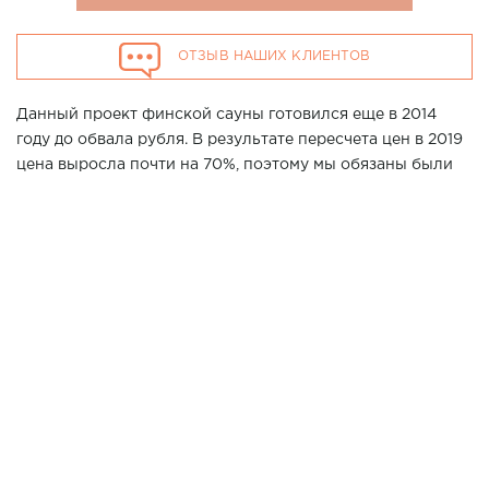
ОТЗЫВ НАШИХ КЛИЕНТОВ
Данный проект финской сауны готовился еще в 2014
году до обвала рубля. В результате пересчета цен в 2019
цена выросла почти на 70%, поэтому мы обязаны были
сделать парную идеальной. Заказчик сам принимал
парную с электрическим термометром. Итог, нагрев за 60
минут до 92 С°. Мы молодцы)))
Хотите повторить данный проект у Вас дома? Позвоните
нашим специалистам в г. Москва по телефону 7 (861) 21-
02-114
3200*2700*2200 мм
Размер парной:
ИСПОЛЬЗОВАНЫ МАТЕРИАЛЫ:
Канадский кедр 15*80
ВАГОНКА
Абаш/Термоабаш
ПОЛОК