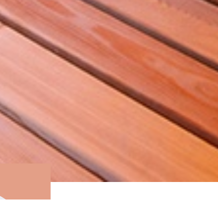
Печи Ферингер серии «Ламель» очень э
горения «Верхний розжиг» позволяет п